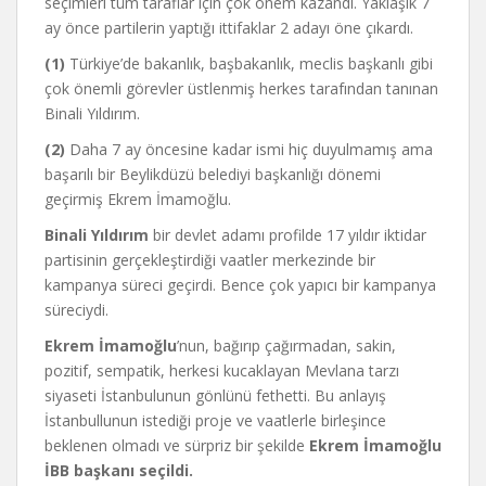
seçimleri tüm taraflar için çok önem kazandı. Yaklaşık 7
ay önce partilerin yaptığı ittifaklar 2 adayı öne çıkardı.
(1)
Türkiye’de bakanlık, başbakanlık, meclis başkanlı gibi
çok önemli görevler üstlenmiş herkes tarafından tanınan
Binali Yıldırım.
(2)
Daha 7 ay öncesine kadar ismi hiç duyulmamış ama
başarılı bir Beylikdüzü belediyi başkanlığı dönemi
geçirmiş Ekrem İmamoğlu.
Binali Yıldırım
bir devlet adamı profilde 17 yıldır iktidar
partisinin gerçekleştirdiği vaatler merkezinde bir
kampanya süreci geçirdi. Bence çok yapıcı bir kampanya
süreciydi.
Ekrem İmamoğlu
’nun, bağırıp çağırmadan, sakin,
pozitif, sempatik, herkesi kucaklayan Mevlana tarzı
siyaseti İstanbulunun gönlünü fethetti. Bu anlayış
İstanbullunun istediği proje ve vaatlerle birleşince
beklenen olmadı ve sürpriz bir şekilde
Ekrem İmamoğlu
İBB başkanı seçildi.