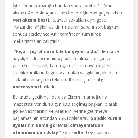
İşte dananın kuyruğu bundan sonra koptu. 31 Mart
akşamı Anadolu Ajansı tam İmamoğlu öne geçecekken
veri akışını kesti.
İstanbul sokakları aynı gece
“Kazandık” afişleri asıldı. 1 Haziran sabahı YSK başkanı
sonucu açıklayınca AKP tarafından tüm itiraz
mekanizmaları çalıştırıldı.
“Hiçbir şey olmasa bile bir şeyler oldu.”
denildi ve
hayali, kısıtlı seçmenin oy kullandırılması, organize
yolsuzluk, hırsızlık, kamu görevlisi olmayan kişilerin
sandık kurullarında görev almaları vs. gibi birçok iddia
kullanılarak seçimin tekrar edilmesi için bir
algı
operasyonu
başladı.
Bu arada gecikmeli de olsa Ekrem İmamoğlu’na
mazbatası verildi. 18 gün İBB seçilmiş başkanı olarak
görev yapmasının ve vaatlerini yerine getirmeye
başlamasının ardından YSK toplanarak “
Sandık kurulu
üyelerinin kamu görevlisi olmayanlardan
atanmasından dolayı
” aynı zarfta 4 oy pusulası