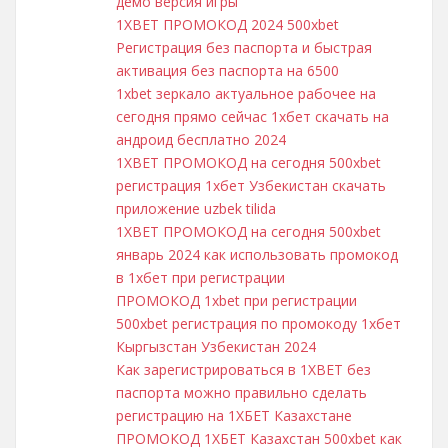
демо версия игры
1XBET ПРОМОКОД 2024 500xbet
Регистрация без паспорта и быстрая
активация без паспорта на 6500
1xbet зеркало актуальное рабочее на
сегодня прямо сейчас 1хбет скачать на
андроид бесплатно 2024
1XBET ПРОМОКОД на сегодня 500xbet
регистрация 1хбет Узбекистан скачать
приложение uzbek tilida
1XBET ПРОМОКОД на сегодня 500xbet
январь 2024 как использовать промокод
в 1хбет при регистрации
ПРОМОКОД 1xbet при регистрации
500xbet регистрация по промокоду 1хбет
Кыргызстан Узбекистан 2024
Как зарегистрироваться в 1XBET без
паспорта можно правильно сделать
регистрацию на 1ХБЕТ Казахстане
ПРОМОКОД 1ХБЕТ Казахстан 500xbet как