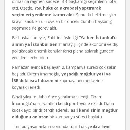
olmasına rağmen sadece İBB başkanlığı seçimlerini iptal
etti. Özetle,
YSK hukuka akrobasi yaptırarak
seçimleri yenileme kararı aldı.
Şunu da belirtmeliyim
ki aynı sadık kurulu üyeleri bir önceki Cumhurbaşkanlığı
seçiminde de görev aldı.
Bir başka ifadeyle, Fatih’in söylediği
“Ya
ben İstanbul’u
alırım ya İstanbul beni!”
anlayışı içinde ekonomi ve dış
politikadaki önemli konular ikinci plana atılarak gündem
yeniden seçim oldu.
Ramazan ayında başlayan 2. kampanya süreci çok sakin
başladı. Ekrem İmamoğlu,
yaşadığı mağduriyeti ve
İBB’deki israf düzenini
kapmayanın merkezine
koyarak ilerledi.
Binali yıldırım daha önce yapılamaz dediği Ekrem
İmamoğlu’na ait vaatleri kendi portföyüne ekledi. Daha
kucaklayıcı bir dil tercih ederek,
asıl kendisinin mağdur
olduğunu anlatan
bir kampanya süreci başlattı.
Tüm bu yaşananların sonunda tüm Türkiye iki adayın