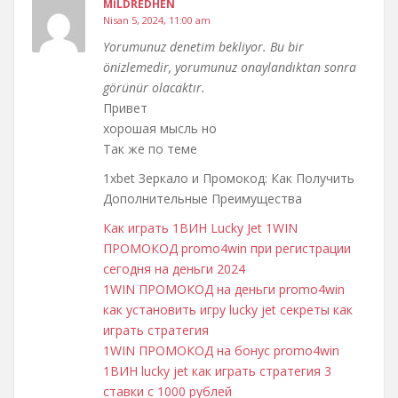
MILDREDHEN
Nisan 5, 2024, 11:00 am
Yorumunuz denetim bekliyor. Bu bir
önizlemedir, yorumunuz onaylandıktan sonra
görünür olacaktır.
Привет
хорошая мысль но
Так же по теме
1xbet Зеркало и Промокод: Как Получить
Дополнительные Преимущества
Как играть 1ВИН Lucky Jet 1WIN
ПРОМОКОД promo4win при регистрации
сегодня на деньги 2024
1WIN ПРОМОКОД на деньги promo4win
как установить игру lucky jet секреты как
играть стратегия
1WIN ПРОМОКОД на бонус promo4win
1ВИН lucky jet как играть стратегия 3
ставки с 1000 рублей