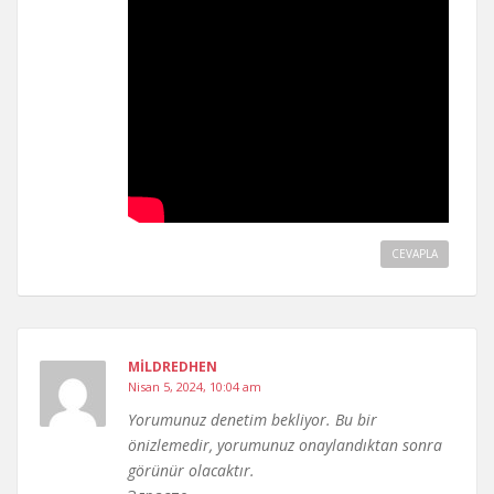
CEVAPLA
MILDREDHEN
Nisan 5, 2024, 10:04 am
Yorumunuz denetim bekliyor. Bu bir
önizlemedir, yorumunuz onaylandıktan sonra
görünür olacaktır.