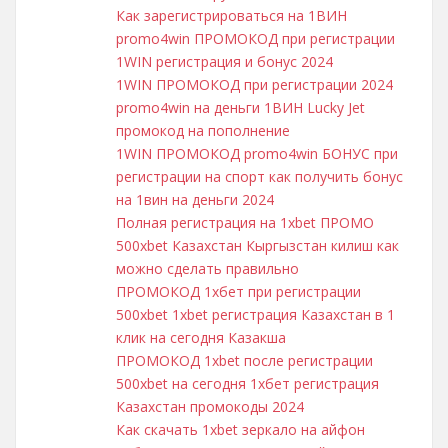
Как зарегистрироваться на 1ВИН
promo4win ПРОМОКОД при регистрации
1WIN регистрация и бонус 2024
1WIN ПРОМОКОД при регистрации 2024
promo4win на деньги 1ВИН Lucky Jet
промокод на пополнение
1WIN ПРОМОКОД promo4win БОНУС при
регистрации на спорт как получить бонус
на 1вин на деньги 2024
Полная регистрация на 1xbet ПРОМО
500xbet Казахстан Кыргызстан килиш как
можно сделать правильно
ПРОМОКОД 1хбет при регистрации
500xbet 1xbet регистрация Казахстан в 1
клик на сегодня Казакша
ПРОМОКОД 1xbet после регистрации
500xbet на сегодня 1хбет регистрация
Казахстан промокоды 2024
Как скачать 1xbet зеркало на айфон