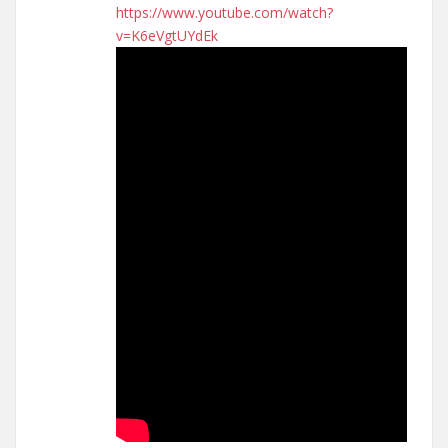
https://www.youtube.com/watch?
v=K6eVgtUYdEk