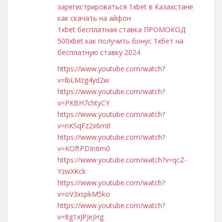
зарегистрироваться 1xbet в Казахстане
как скачать на айфон
1xbet бесплатная ставка ПРОМОКОД
500xbet как получить бонус 1хбет на
бесплатную ставку 2024
https://www.youtube.com/watch?
v=lbLMzg4yd2w
https://www.youtube.com/watch?
v=PKBH7chtyCY
https://www.youtube.com/watch?
v=nKSqFz2x6m0
https://www.youtube.com/watch?
v=KOftPDIn6m0
https://www.youtube.com/watch?v=qcZ-
YzwXKck
https://www.youtube.com/watch?
v=oV3xspkM5ko
https://www.youtube.com/watch?
v=8g1xJPJeJHg