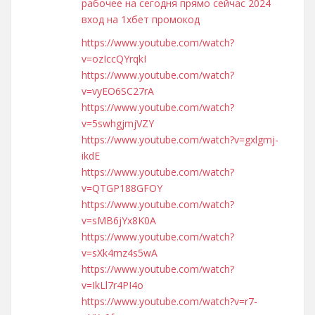
рабочее на сегодня прямо сейчас 2024
вход на 1хбет промокод
https://www.youtube.com/watch?
v=ozIccQYrqkI
https://www.youtube.com/watch?
v=vyEO6SC27rA
https://www.youtube.com/watch?
v=5swhgjmjVZY
https://www.youtube.com/watch?v=gxlgmj-
ikdE
https://www.youtube.com/watch?
v=QTGP188GFOY
https://www.youtube.com/watch?
v=sMB6jYx8K0A
https://www.youtube.com/watch?
v=sXk4mz4s5wA
https://www.youtube.com/watch?
v=IkLl7r4PI4o
https://www.youtube.com/watch?v=r7-