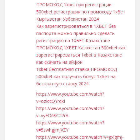
ПРОМОКОД 1xbet при регистрации
500xbet регистрация по промокоду 1хбет
Кыргызстан Узбекистан 2024
Как зарегистрироваться в 1XBET без
паспорта можно правильно сделать
регистрацию на 1ХБЕТ Казахстане
ПРОМОКОД 1ХБЕТ Казахстан 500xbet как
зарегистрироваться 1xbet в Казахстане
как скачать на айфон
1xbet бесплатная ставка ПРОМОКОД
500xbet как получить бонус 1хбет на
бесплатную ставку 2024
https://www.youtube.com/watch?
v=ozIccQYrqkI
https://www.youtube.com/watch?
v=vyEO6SC27rA
https://www.youtube.com/watch?
v=5swhgjmjVZY
https://www.youtube.com/watch?v=gxlgmj-