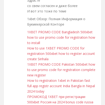
Здрасте
со свем согласен и даже более
И вот это тоже по теме
1xbet Обзор: Полная Информация о
Букмекерской Конторе
1XBET PROMO CODE Bangladesh 500xbet
how to use promo code for registration how
to install
How to use 1XBET PROMO CODE for
registration 500xbet how to register account
create Sinhala
1XBET PROMO CODE Pakistan 500xbet how
to use promo code for registration complete
new register
How to registration 1xbet in Pakistan fast
full app registr account India Bangla in Nepal
2024 today
ПРОМОКОД 1XBET при регистрации
500xbet Россия на 2024 bonus code russia