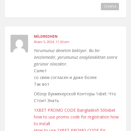
CEVAPLA
MILDREDHEN
Nisan 5, 2024, 11:34 am
Yorumunuz denetim bekliyor. Bu bir
önizlemedir, yorumunuz onaylandıktan sonra
görünür olacaktır.
Салют
со свем согласен и даже более
Так вот
Обзор Букмекерской Конторы 1xbet: Что
Стоит Знать
1XBET PROMO CODE Bangladesh 500xbet
how to use promo code for registration how
to install
How to use 1XBET PROMO CODE for