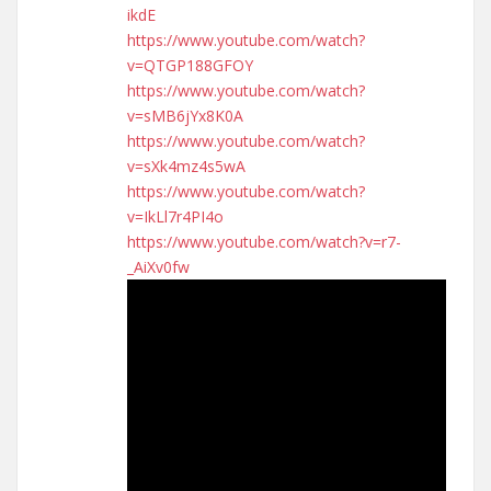
ikdE
https://www.youtube.com/watch?
v=QTGP188GFOY
https://www.youtube.com/watch?
v=sMB6jYx8K0A
https://www.youtube.com/watch?
v=sXk4mz4s5wA
https://www.youtube.com/watch?
v=IkLl7r4PI4o
https://www.youtube.com/watch?v=r7-
_AiXv0fw