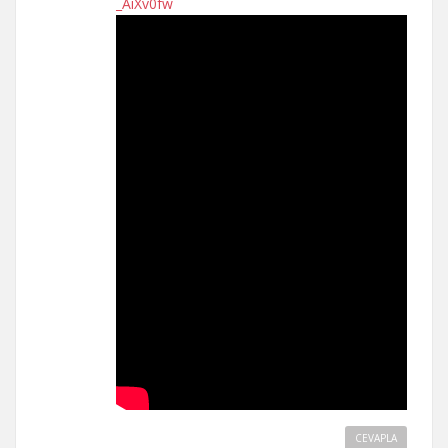
_AiXv0fw
CEVAPLA