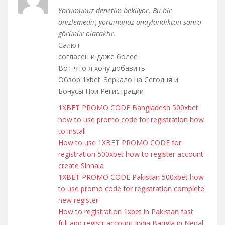
Yorumunuz denetim bekliyor. Bu bir
önizlemedir, yorumunuz onaylandıktan sonra
görünür olacaktır.
Салют
согласен и даже более
Вот что я хочу добавить
Обзор 1xbet: Зеркало на Сегодня и
Бонусы При Регистрации
1XBET PROMO CODE Bangladesh 500xbet
how to use promo code for registration how
to install
How to use 1XBET PROMO CODE for
registration 500xbet how to register account
create Sinhala
1XBET PROMO CODE Pakistan 500xbet how
to use promo code for registration complete
new register
How to registration 1xbet in Pakistan fast
full app registr account India Bangla in Nepal