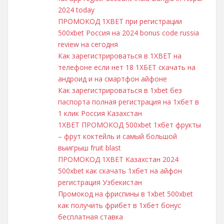
2024 today
ПРОМОКОД 1XBET при регистрации
500xbet Россия на 2024 bonus code russia
review на сегодня
Как зарегистрироваться в 1XBET на
телефоне если нет 18 1ХБЕТ скачать на
андроид и на смартфон айфоне
Как зарегистрироваться в 1xbet без
паспорта полная регистрация на 1хбет в
1 клик Россия Казахстан
1XBET ПРОМОКОД 500xbet 1хбет фрукты
– фрут коктейль и самый большой
выигрыш fruit blast
ПРОМОКОД 1XBET Казахстан 2024
500xbet как скачать 1хбет на айфон
регистрация Узбекистан
Промокод на фриспины в 1xbet 500xbet
как получить фрибет в 1хбет бонус
бесплатная ставка