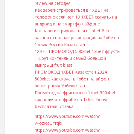
review на сегодня
Как зарегистрироваться в 1XBET на
телефоне если нет 18 1ХБЕТ скачать на
андроид и на смартфон айфоне
Как зарегистрироваться в 1xbet без
паспорта полная регистрация на 1хбет в
1 клик Россия Казахстан
1XBET ПРОМОКОД 500xbet 1хбет фрукты
– фрут коктейль и самый большой
выигрыш fruit blast
ПРОМОКОД 1XBET Казахстан 2024
500xbet как скачать 1хбет на айфон
регистрация Узбекистан
Промокод на фриспины в 1xbet 500xbet
как получить фрибет в 1хбет бонус
бесплатная ставка
https://www.youtube.com/watch?
v=ozIccQYrqkI
https://www.youtube.com/watch?