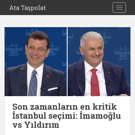
S
Ata Taşpolat
TOGGLE
k
i
p
t
o
m
a
i
n
c
o
n
t
e
Son zamanların en kritik
n
İstanbul seçimi: İmamoğlu
t
vs Yıldırım