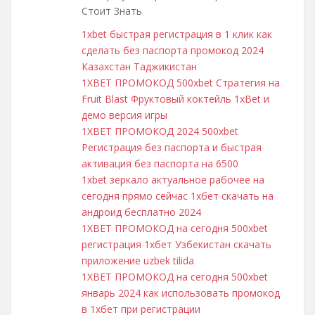
Стоит Знать
1xbet быстрая регистрация в 1 клик как
сделать без паспорта промокод 2024
Казахстан Таджикистан
1XBET ПРОМОКОД 500xbet Стратегия на
Fruit Blast Фруктовый коктейль 1xBet и
демо версия игры
1XBET ПРОМОКОД 2024 500xbet
Регистрация без паспорта и быстрая
активация без паспорта на 6500
1xbet зеркало актуальное рабочее на
сегодня прямо сейчас 1хбет скачать на
андроид бесплатно 2024
1XBET ПРОМОКОД на сегодня 500xbet
регистрация 1хбет Узбекистан скачать
приложение uzbek tilida
1XBET ПРОМОКОД на сегодня 500xbet
январь 2024 как использовать промокод
в 1хбет при регистрации