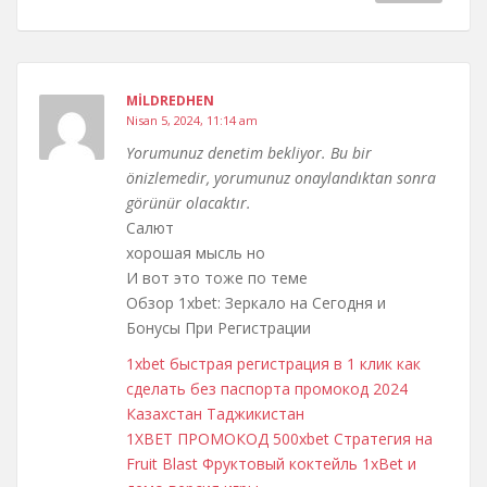
MILDREDHEN
Nisan 5, 2024, 11:14 am
Yorumunuz denetim bekliyor. Bu bir
önizlemedir, yorumunuz onaylandıktan sonra
görünür olacaktır.
Салют
хорошая мысль но
И вот это тоже по теме
Обзор 1xbet: Зеркало на Сегодня и
Бонусы При Регистрации
1xbet быстрая регистрация в 1 клик как
сделать без паспорта промокод 2024
Казахстан Таджикистан
1XBET ПРОМОКОД 500xbet Стратегия на
Fruit Blast Фруктовый коктейль 1xBet и