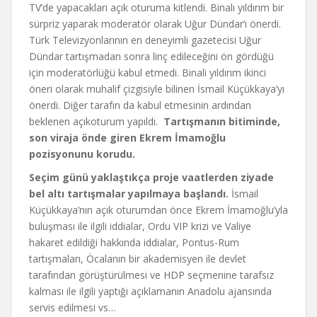
TV’de yapacakları açık oturuma kitlendi. Binalı yıldırım bir
sürpriz yaparak moderatör olarak Uğur Dündar’ı önerdi.
Türk Televizyonlarının en deneyimli gazetecisi Uğur
Dündar tartışmadan sonra linç edileceğini ön gördüğü
için moderatörlüğü kabul etmedi. Binali yıldırım ikinci
öneri olarak muhalif çizgisiyle bilinen İsmail Küçükkaya’yı
önerdi. Diğer tarafın da kabul etmesinin ardından
beklenen açıkoturum yapıldı.
Tartışmanın bitiminde,
son viraja önde giren Ekrem İmamoğlu
pozisyonunu korudu.
Seçim günü yaklaştıkça proje vaatlerden ziyade
bel altı tartışmalar yapılmaya başlandı.
İsmail
Küçükkaya’nın açık oturumdan önce Ekrem İmamoğlu’yla
buluşması ile ilgili iddialar, Ordu VIP krizi ve Valiye
hakaret edildiği hakkında iddialar, Pontus-Rum
tartışmaları, Öcalanın bir akademisyen ile devlet
tarafından görüştürülmesi ve HDP seçmenine tarafsız
kalması ile ilgili yaptığı açıklamanın Anadolu ajansında
servis edilmesi vs…